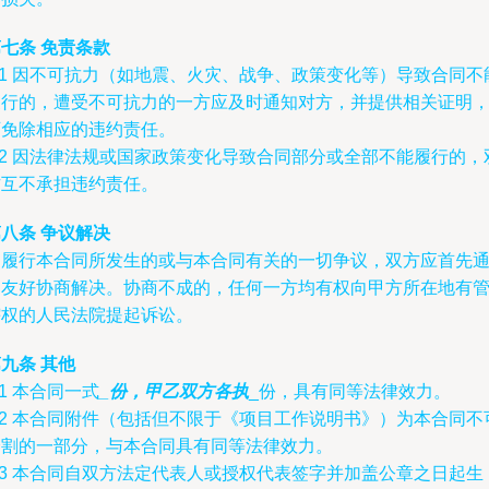
七条 免责条款
.1 因不可抗力（如地震、火灾、战争、政策变化等）导致合同不
履行的，遭受不可抗力的一方应及时通知对方，并提供相关证明
可免除相应的违约责任。
.2 因法律法规或国家政策变化导致合同部分或全部不能履行的，
方互不承担违约责任。
八条 争议解决
因履行本合同所发生的或与本合同有关的一切争议，双方应首先
过友好协商解决。协商不成的，任何一方均有权向甲方所在地有
辖权的人民法院提起诉讼。
九条 其他
.1 本合同一式
_份，甲乙双方各执
_份，具有同等法律效力。
.2 本合同附件（包括但不限于《项目工作说明书》）为本合同不
分割的一部分，与本合同具有同等法律效力。
.3 本合同自双方法定代表人或授权代表签字并加盖公章之日起生