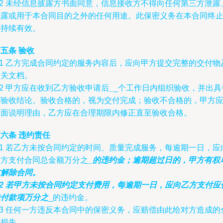
.2 未经信息披露方书面同意，信息接收方不得向任何第三方泄露
披露或用于本合同目的之外的任何用途。此保密义务在本合同终
后持续有效。
五条 验收
.1 乙方完成合同约定的服务内容后，应向甲方提交完整的交付物
相关文档。
.2 甲方应在收到乙方验收申请后
_
_个工作日内组织验收，并出具
面验收结论。验收合格的，视为交付完成；验收不合格的，甲方
书面说明理由，乙方应在合理期限内修正直至验收合格。
六条 违约责任
.1 若乙方未按合同约定的时间、质量完成服务，每逾期一日，应
甲方支付合同总金额万分之
_的违约金；逾期超过
日的，甲方有权
方解除合同。
.2 若甲方未按合同约定支付费用，每逾期一日，应向乙方支付应
未付款项万分之
_的违约金。
.3 任何一方违反本合同中的保密义务，应赔偿由此给对方造成的
部损失。