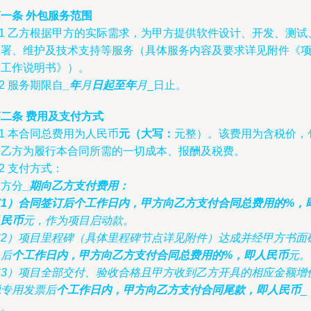
一条 外包服务范围
.1 乙方根据甲方的实际需求，为甲方提供软件设计、开发、测试
部署、维护及技术支持等服务（具体服务内容及要求详见附件《
目工作说明书》）。
.2 服务期限自
_年
月
日起至
年
月
_日止。
二条 费用及支付方式
.1 本合同总费用为人民币
元（大写：
元整）。该费用为含税价，
含乙方为履行本合同所需的一切成本、报酬及税费。
.2 支付方式：
甲方分
_期向乙方支付费用：
（1）合同签订后
个工作日内，甲方向乙方支付合同总费用的
%，
人民币
元，作为项目启动款。
（2）项目里程碑（具体里程碑节点详见附件）达成并经甲方书面
认后
个工作日内，甲方向乙方支付合同总费用的
%，即人民币
元。
（3）项目全部交付、验收合格且甲方收到乙方开具的相应金额增
税专用发票后
个工作日内，甲方向乙方支付合同尾款，即人民币
_
元。